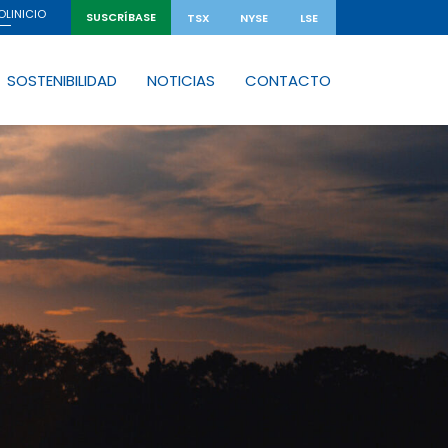
INICIO
OL
SUSCRÍBASE
TSX
NYSE
LSE
SOSTENIBILIDAD
NOTICIAS
CONTACTO