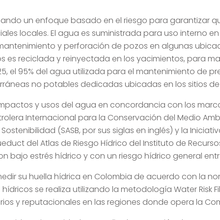
ando un enfoque basado en el riesgo para garantizar qu
iciales locales. El agua es suministrada para uso intern
mantenimiento y perforación de pozos en algunas ubicaci
 es reciclada y reinyectada en los yacimientos, para ma
5, el 95% del agua utilizada para el mantenimiento de p
rráneas no potables dedicadas ubicadas en los sitios de
s impactos y usos del agua en concordancia con los marco
rolera Internacional para la Conservación del Medio Ambien
tenibilidad (SASB, por sus siglas en inglés) y la Iniciativ
educt del Atlas de Riesgo Hídrico del Instituto de Recurs
bajo estrés hídrico y con un riesgo hídrico general entr
dir su huella hídrica en Colombia de acuerdo con la no
 hídricos se realiza utilizando la metodología Water Risk F
torios y reputacionales en las regiones donde opera la C