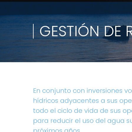
GESTIÓN DE 
En conjunto con inversiones vo
hídricos adyacentes a sus op
todo el ciclo de vida de sus
para reducir el uso del agua su
próximos años.