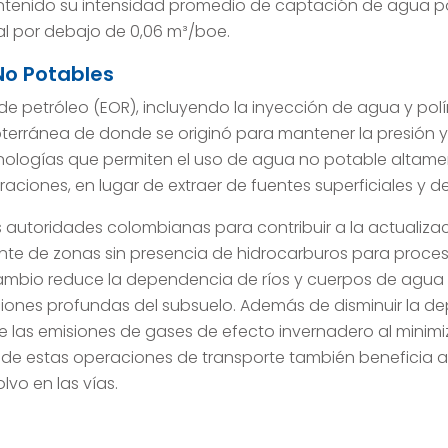
ntenido su intensidad promedio de captación de agua po
l por debajo de 0,06 m³/boe.
 No Potables
e petróleo (EOR), incluyendo la inyección de agua y pol
terránea de donde se originó para mantener la presión y
logías que permiten el uso de agua no potable altamen
raciones, en lugar de extraer de fuentes superficiales y d
 autoridades colombianas para contribuir a la actualiza
te de zonas sin presencia de hidrocarburos para proce
ambio reduce la dependencia de ríos y cuerpos de agua su
iones profundas del subsuelo. Además de disminuir la dep
las emisiones de gases de efecto invernadero al minimi
de estas operaciones de transporte también beneficia a
lvo en las vías.