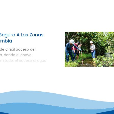
Segura A Las Zonas
ombia
de difícil acceso del
, donde el apoyo
mitado, el acceso al agua
o un desafío persistente,
amilias a enfermedades de
s riesgos para la salud. Para
a brecha, GTE ha liderado la
i […]