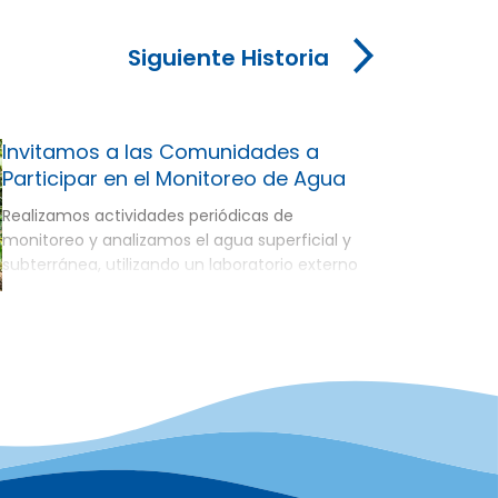
Siguiente Historia
Invitamos a las Comunidades a
Participar en el Monitoreo de Agua
Realizamos actividades periódicas de
monitoreo y analizamos el agua superficial y
subterránea, utilizando un laboratorio externo
certificado por las autoridades del gobierno, de
conformidad con las políticas de la Compañía
y las regulaciones. No obstante, existe el mito
entre las comunidades locales implicando que
los resultados de los laboratorios que presenta
la Compañía son desconfiables. […]