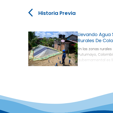
Historia Previa
Llevando Agua 
Rurales De Col
En las zonas rurales 
Putumayo, Colombia
gubernamental es li
potable sigue siend
exponiendo a las f
origen hídrico y otro
ayudar a cerrar est
iniciativa Agua de M