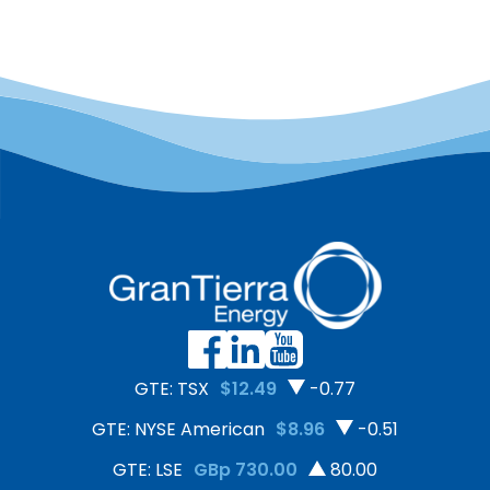
GTE: TSX
$12.49
-0.77
GTE: NYSE American
$8.96
-0.51
GTE: LSE
GBp 730.00
80.00