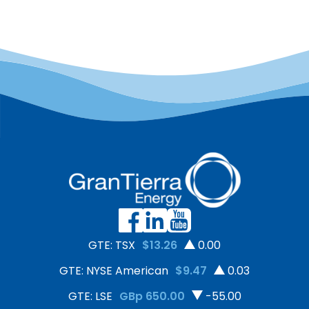
GTE: TSX
$13.26
0.00
GTE: NYSE American
$9.47
0.03
GTE: LSE
GBp 650.00
-55.00