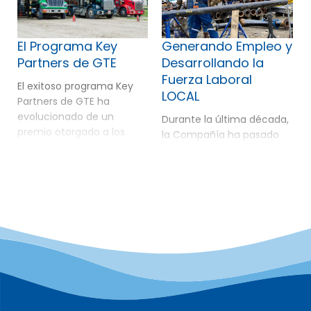
El Programa Key
Generando Empleo y
Partners de GTE
Desarrollando la
Fuerza Laboral
El exitoso programa Key
LOCAL
Partners de GTE ha
evolucionado de un
Durante la última década,
premio otorgado a los
la Compañía ha pasado
proveedores con mejor
de operar en una sola
desempeño a un
cuenca a explorar y
programa integral, de
desarrollar activos de
múltiples etapas con
petróleo y gas en tres
cinco componentes. Este
países y dos continentes.
programa ha generado un
Actualmente, la
enorme crecimiento de
Compañía se está
las aptitudes, capacidades
expandiendo a un cuarto
y competencias de los
país con su entrada en
proveedores en las áreas
Azerbaiyán. Gran Tierra
en las que opera la
continúa enfocándose en