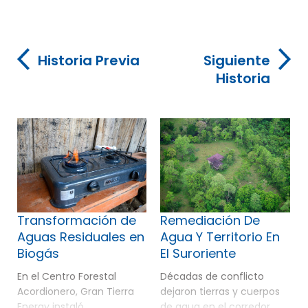
Historia Previa
Siguiente
Historia
Transformación de
Remediación De
Aguas Residuales en
Agua Y Territorio En
Biogás
El Suroriente
En el Centro Forestal
Décadas de conflicto
Acordionero, Gran Tierra
dejaron tierras y cuerpos
Energy instaló
de agua en el corredor