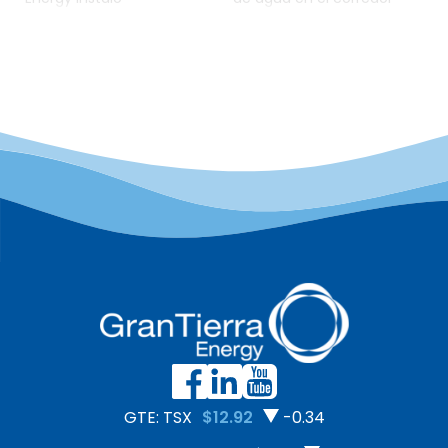
biodigestores anaeróbicos
Puerto Vega–Teteyé, en
de escala residencial. Los
Colombia, marcados por
biodigestores son
derrames de petróleo
sistemas que
ocasionados por grupos
descomponen materiales
armados ilegales. Aunque
orgánicos como residuos
el daño ocurrió antes de
de alimentos, restos
su llegada, Gran Tierra
agrícolas, estiércol y
tomó medidas para
aguas residuales,
abordar esta
mediante un proceso
contaminación histórica.
biológico llamado
Desde el lanzamiento de
digestión anaeróbica. En
un importante esfuerzo
muchas zonas rurales de
de remediación en 2022,
Colombia, las aguas
GTE […]
residuales no tratadas
fluyen por canales
abiertos, lo […]
GTE: TSX
$12.92
-0.34