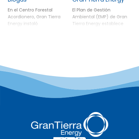
En el Centro Forestal
El Plan de Gestión
Acordionero, Gran Tierra
Ambiental (EMP) de Gran
Energy instaló
Tierra Energy establece
biodigestores anaeróbicos
que GTE minimizará la
de escala residencial. Los
huella de las actividades
biodigestores son
del proyecto a lo largo de
sistemas que
las operaciones y que, una
descomponen materiales
vez finalizadas estas, se
orgánicos como residuos
llevará a cabo la
de alimentos, restos
remediación y
agrícolas, estiércol y
restauración completa de
aguas residuales,
las áreas intervenidas. El
mediante un proceso
plan también exige que la
biológico llamado
empresa respete el […]
digestión anaeróbica. En
muchas zonas rurales de
Colombia, las aguas
residuales no tratadas
fluyen por canales