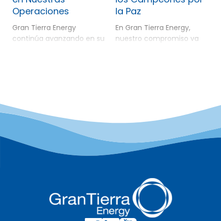
Operaciones
la Paz
Gran Tierra Energy
En Gran Tierra Energy,
continúa avanzando en su
nuestro compromiso va
estrategia de reducción
más allá de nuestras
de emisiones en todas sus
operaciones; refleja
operaciones en Canadá,
nuestra dedicación a la
Colombia y Ecuador.
seguridad, la inclusión y la
Como parte de su
construcción de una paz
compromiso con la
duradera. Durante los
integridad operativa y la
últimos seis años, GTE se
responsabilidad ambiental,
ha asociado con las
GTE realizó una encuesta
Embajadas de Bélgica y
de emisiones fugitivas en
Canadá, así como con la
Colombia en 2024,
Campaña Colombiana
identificando y reparando
contra Minas, para
varias fugas menores. En
patrocinar el premio […]
Ecuador, la compañía […]