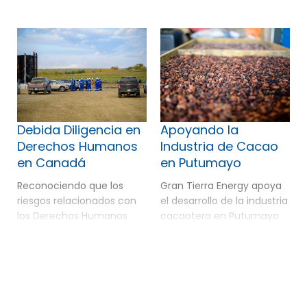
Debida Diligencia en
Apoyando la
Derechos Humanos
Industria de Cacao
en Canadá
en Putumayo
Reconociendo que los
Gran Tierra Energy apoya
riesgos relacionados con
el desarrollo de la industria
los Derechos Humanos
cacaotera en Putumayo
pueden surgir en cualquier
como una vía para
jurisdicción, en 2025 Gran
promover medios de vida
Tierra Energy amplió su
sostenibles, la
enfoque de debida
conservación ambiental y
diligencia en Derechos
una paz duradera. En 2025,
Humanos a Canadá
Putumayo alcanzó un