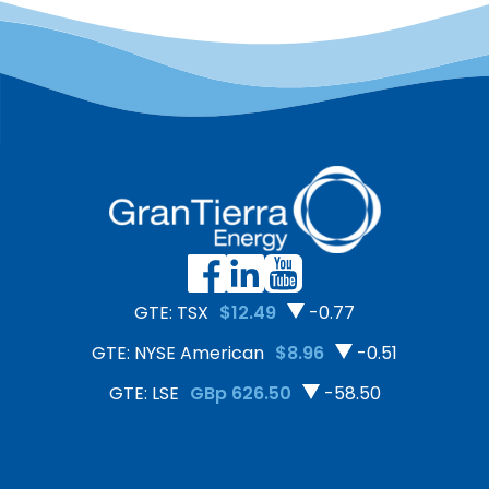
mediante una Evaluación
importante hito al
de Riesgos realizada con
concretar la exportación
Shift, un centro
de 50 toneladas de cacao
independiente y sin fines
orgánico libre de
de lucro especializado en
deforestación hacia
los Principios Rectores de
Europa.
las Naciones Unidas […]
GTE: TSX
$12.49
-0.77
GTE: NYSE American
$8.96
-0.51
GTE: LSE
GBp 626.50
-58.50