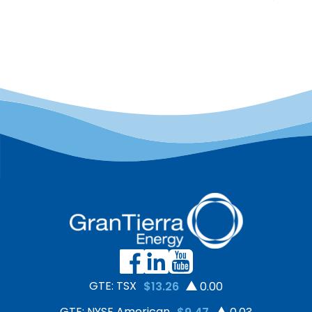
pueden surgir en cualquier
como una vía para
jurisdicción, en 2025 Gran
promover medios de vida
Tierra Energy amplió su
sostenibles, la
enfoque de debida
conservación ambiental y
diligencia en Derechos
una paz duradera. En 2025,
Humanos a Canadá
Putumayo alcanzó un
mediante una Evaluación
importante hito al
de Riesgos realizada con
concretar la exportación
Shift, un centro
de 50 toneladas de cacao
independiente y sin fines
orgánico libre de
de lucro especializado en
deforestación hacia
los Principios Rectores de
Europa.
las Naciones Unidas […]
GTE: TSX
$13.26
0.00
GTE: NYSE American