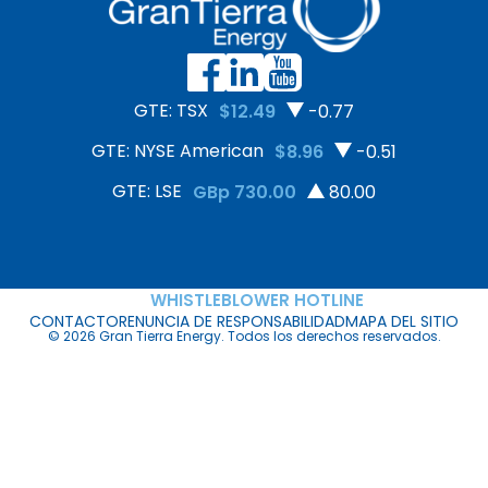
GTE: TSX
$12.49
-0.77
GTE: NYSE American
$8.96
-0.51
GTE: LSE
GBp 730.00
80.00
WHISTLEBLOWER HOTLINE
CONTACTO
RENUNCIA DE RESPONSABILIDAD
MAPA DEL SITIO
© 2026 Gran Tierra Energy. Todos los derechos reservados.