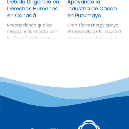
Debida Diligencia en
Apoyando la
Derechos Humanos
Industria de Cacao
en Canadá
en Putumayo
Reconociendo que los
Gran Tierra Energy apoya
riesgos relacionados con
el desarrollo de la industria
los Derechos Humanos
cacaotera en Putumayo
pueden surgir en cualquier
como una vía para
jurisdicción, en 2025 Gran
promover medios de vida
Tierra Energy amplió su
sostenibles, la
enfoque de debida
conservación ambiental y
diligencia en Derechos
una paz duradera. En 2025,
Humanos a Canadá
Putumayo alcanzó un
mediante una Evaluación
importante hito al
de Riesgos realizada con
concretar la exportación
Shift, un centro
de 50 toneladas de cacao
independiente y sin fines
orgánico libre de
de lucro especializado en
deforestación hacia
los Principios Rectores de
Europa.
las Naciones Unidas […]